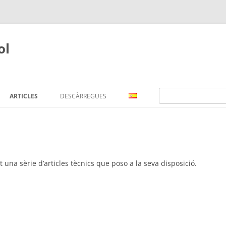
ol
Search
ARTICLES
DESCÀRREGUES
ARTICLES EN FORMAT
CONVENCIONAL
ARTICLES EN FORMAT
t una sèrie d’articles tècnics que poso a la seva disposició.
ELECTRÒNIC